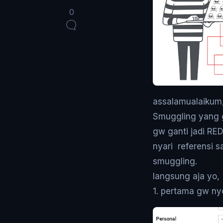
0
assalamualaikum,
Smuggling yang gw
gw ganti jadi R
nyari referensi s
smuggling.
langsung aja yo,
1. pertama gw nyo