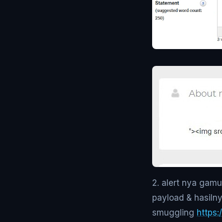
2. alert nya gam
payload & hasiln
smuggling
https: