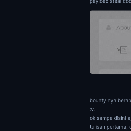
payload steal co
bounty nya berapa
:v.
ok sampe disini a
tulisan pertama, 