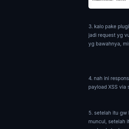
3. kalo pake plug
jadi request yg v
yg bawahnya, mis
4. nah ini respon
payload XSS via 
5. setelah itu g
muncul, setelah 