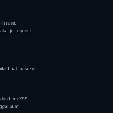
 issues.
akal jdi request
mikir buat masukin
r dan bom XSS
ggal buat