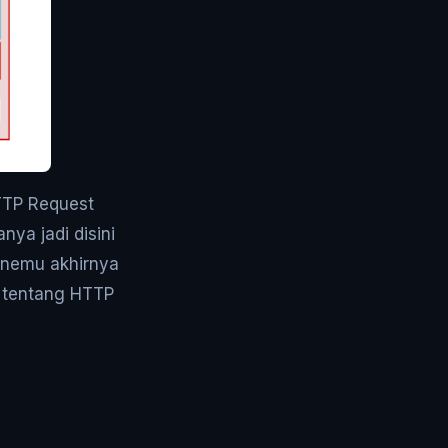
HTTP Request
ya jadi disini
 nemu akhirnya
r tentang HTTP