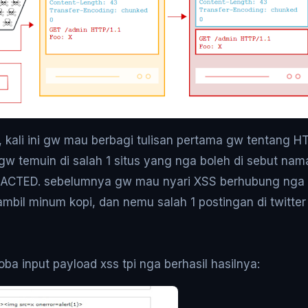
 kali ini gw mau berbagi tulisan pertama gw tentang 
 temuin di salah 1 situs yang nga boleh di sebut naman
EDACTED. sebelumnya gw mau nyari XSS berhubung nga
ambil minum kopi, dan nemu salah 1 postingan di twitte
ba input payload xss tpi nga berhasil hasilnya: