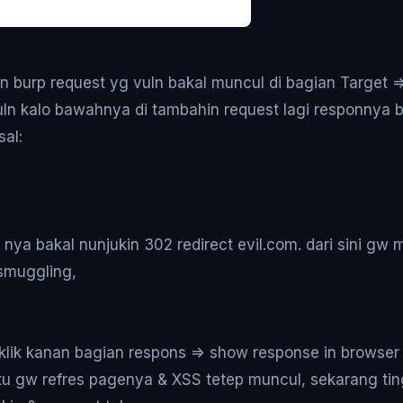
in burp request yg vuln bakal muncul di bagian Target =>
uln kalo bawahnya di tambahin request lagi responnya b
al:
s nya bakal nunjukin 302 redirect evil.com. dari sini gw 
smuggling,
w klik kanan bagian respons => show response in browse
itu gw refres pagenya & XSS tetep muncul, sekarang tin