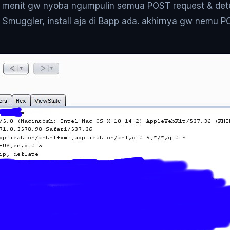
 menit gw nyoba ngumpulin semua POST request & dete
t Smuggler, install aja di Bapp ada. akhirnya gw nemu 