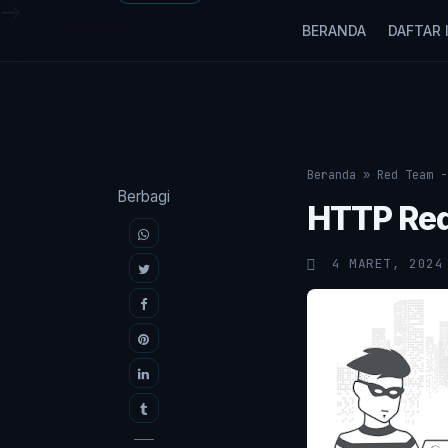
-->
BERANDA
DAFTAR I
Beranda
»
Red Team -
Berbagi
HTTP Req
4 MARET, 2024