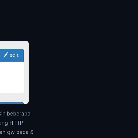
kin beberapa
tang HTTP
ah gw baca &