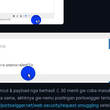
uncul & payload nga berhasil :(. 30 menit gw coba masu
ya sama, akhirnya gw nemu postingan portswigger ten
//portswigger.net/web-security/request-smuggling
setel