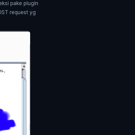
ksi pake plugin
POST request yg